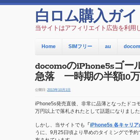
白ロム購入ガイ
当サイトはアフィリエイト広告を利用
Home
SIMフリー
au
doco
docomoのiPhone
急落 一時期の半額10
公開日:
2013年10月1日
iPhone5s発売直後、非常に品薄となったド
万円以上で落札されたとして話題になりました
しかし、当サイトでも
「
iPhone5s 各キ
うに、9月25日頃より早めのタイミングで予
布されています。