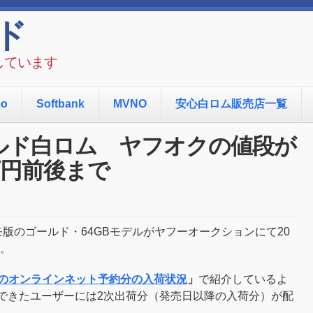
ド
しています
mo
Softbank
MVNO
安心白ロム販売店一覧
5sゴールド白ロム ヤフオクの値段が
万円前後まで
コモ版のゴールド・64GBモデルがヤフーオークションにて20
。
ャリアのオンラインネット予約分の入荷状況
」
で紹介しているよ
約できたユーザーには2次出荷分（発売日以降の入荷分）が配