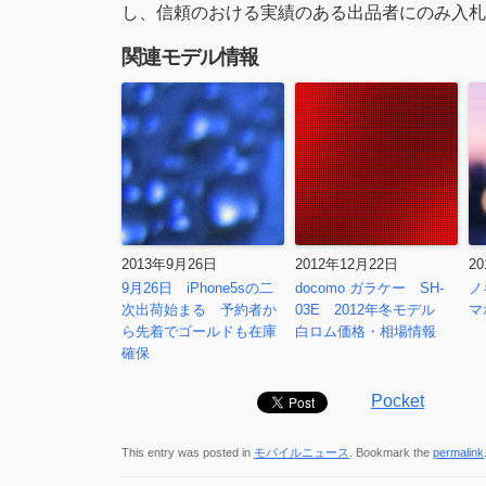
し、信頼のおける実績のある出品者にのみ入札
関連モデル情報
2013年9月26日
2012年12月22日
2
9月26日 iPhone5sの二
docomo ガラケー SH-
ノ
次出荷始まる 予約者か
03E 2012年冬モデル
マ
ら先着でゴールドも在庫
白ロム価格・相場情報
確保
Pocket
This entry was posted in
モバイルニュース
. Bookmark the
permalink