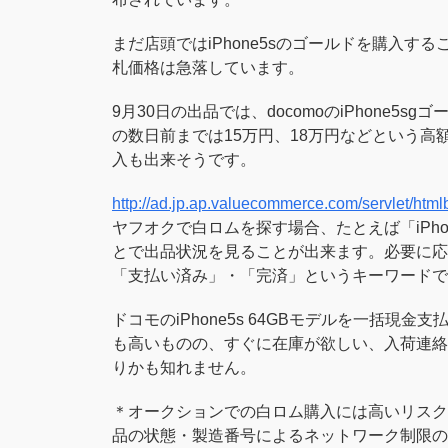
まだ店頭ではiPhone5sのゴールドを購入
札価格は急落しています。
9月30日の出品では、docomoのiPhone5
の数日前までは15万円、18万円などという高
入も出来そうです。
http://ad.jp.ap.valuecommerce.com/servlet/h
ヤフオクで白ロムを探す場合、たとえば「iPh
とで出品状況を見ることが出来ます。必要に応じ
「支払い済み」・「完済」というキーワードで
ドコモのiPhone5s 64GBモデルを一括現
も高いものの、すぐに在庫が欲しい、入荷連絡
りかも知れません。
＊オークションでの白ロム購入には高いリスク
品の状態・製造番号によるネットワーク制限の