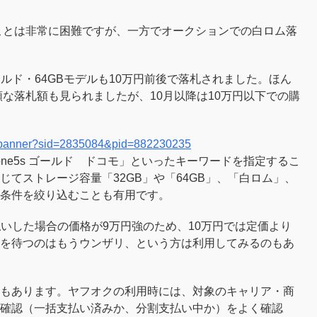
することは非常に困難ですが、一方でオークションでの白ロム落
sgゴールド・64GBモデルも10万円前後で落札されました。ほん
額な落札額も見られましたが、10月以降は10万円以下での購
tmlbanner?sid=2835084&pid=882230235
one5s ゴールド ドコモ」といったキーワードを指定するこ
てストレージ容量「32GB」や「64GB」、「白ロム」、
条件を絞り込むことも有用です。
金支払いした場合の価格が9万円強のため、10万円では定価より
を待つのはもうウンザリ、という方は利用してみるのもあ
もあります。ヤフオクの利用時には、対象のキャリア・商
確認（一括支払い済みか、分割支払い中か）をよく確認