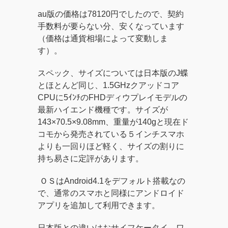
au版の価格は78120円でしたので、契約
手数料が要らない分、安くなっています
（価格は通貨相場によって変動しま
す）。
スペック、サイズについては日本版のJ蝶
とほとんど同じ、1.5GHzクアッドコア
CPUに5ｲﾝﾁのFHDディウプレイモデルの
最新ハイエンド機種です。サイズが
143×70.5×9.08mm、重量が140gと現在ド
コモから発売されている５インチスマホ
よりも一回りほど軽く、サイズの割りに
持ち易さに定評があります。
ＯＳはAndroid4.1をデフォルト搭載なの
で、通常のスマホと同様にアンドロイド
アプリを追加して利用できます。
日本版との違いはおサイフケータイ、ワ