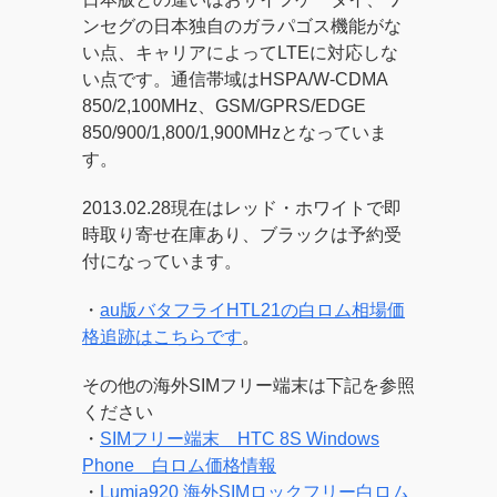
ンセグの日本独自のガラパゴス機能がな
い点、キャリアによってLTEに対応しな
い点です。通信帯域はHSPA/W-CDMA
850/2,100MHz、GSM/GPRS/EDGE
850/900/1,800/1,900MHzとなっていま
す。
2013.02.28現在はレッド・ホワイトで即
時取り寄せ在庫あり、ブラックは予約受
付になっています。
・
au版バタフライHTL21の白ロム相場価
格追跡はこちらです
。
その他の海外SIMフリー端末は下記を参照
ください
・
SIMフリー端末 HTC 8S Windows
Phone 白ロム価格情報
・
Lumia920 海外SIMロックフリー白ロム