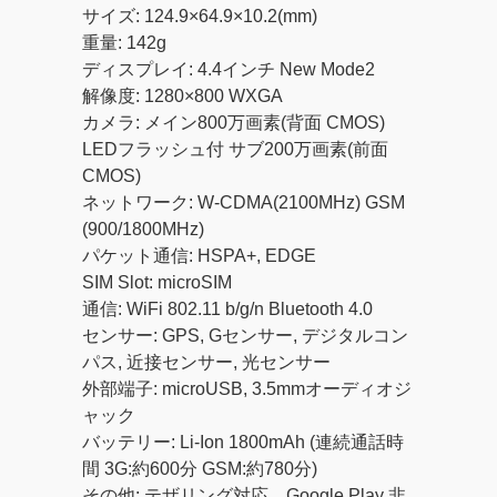
サイズ: 124.9×64.9×10.2(mm)
重量: 142g
ディスプレイ: 4.4インチ New Mode2
解像度: 1280×800 WXGA
カメラ: メイン800万画素(背面 CMOS)
LEDフラッシュ付 サブ200万画素(前面
CMOS)
ネットワーク: W-CDMA(2100MHz) GSM
(900/1800MHz)
パケット通信: HSPA+, EDGE
SIM Slot: microSIM
通信: WiFi 802.11 b/g/n Bluetooth 4.0
センサー: GPS, Gセンサー, デジタルコン
パス, 近接センサー, 光センサー
外部端子: microUSB, 3.5mmオーディオジ
ャック
バッテリー: Li-Ion 1800mAh (連続通話時
間 3G:約600分 GSM:約780分)
その他: テザリング対応、Google Play 非