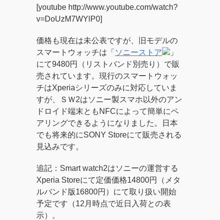
[youtube http://www.youtube.com/watch?
v=DoUzM7WYlP0]
価格も現在は未公表ですが、旧モデルの
スマートウォッチは「
ソニーストア
」
にて9480円（リストバンド別売り）で販
売されています。現行のスマートウォッ
チはXperiaシリーズのみに対応していま
すが、ＳＷ2はソニー製スマホ以外のアン
ドロイド端末ともNFCによって簡単にペ
アリングできるようになりました。日本
でも将来的にSONY Storeにて販売される
見込みです。
追記：Smart watch2はソニーの運営する
Xperia Storeにて定価価格14800円（メタ
ルバンド版16800円）にて取り扱い開始
予定です（12月時点で近日入荷との表
示）。