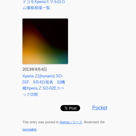
ドコモXperiaスマホ白ロ
ム価格相場一覧
2013年9月4日
Xperia Z1(honami) SO-
01F 9月4日発表 旧機
種Xperia Z SO-02Eスペ
ック比較
Pocket
This entry was posted in
Xperiaシリーズ
. Bookmark the
permalink
.