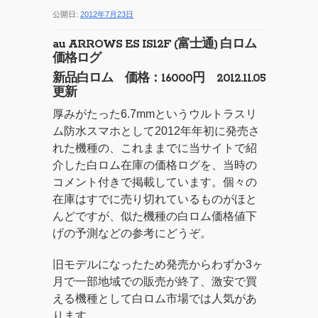
公開日:
2012年7月23日
au ARROWS ES IS12F (富士通) 白ロム
価格ログ
新品白ロム 価格：1
60
00円 2012.
11
.
05
更新
厚みがたった6.7mmというウルトラスリ
ム防水スマホとして2012年年初に発売さ
れた機種の、これままでに当サイトで紹
介した白ロム在庫の価格ログを、当時の
コメント付きで掲載しています。個々の
在庫はすでに売り切れているものがほと
んどですが、似た機種の白ロム価格値下
げの予測などの参考にどうぞ。
旧モデルになったため発売からわずか3ヶ
月で一部地域での販売が終了、激安で買
える機種として白ロム市場では人気があ
ります。