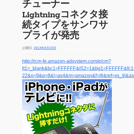
チューナー
Lightningコネクタ接
続タイプをサンワサ
プライが発売
公開日:
2013年8月24日
http://rcm-fe.amazon-adsystem.com/e/cm?
lt1=_blank&bc1=FFFFFF&IS2=1&bg1=FFFFFF&fc1=
22&o=9&p=8&l=as4&m=amazon&f=ifr&ref=ss_til&a