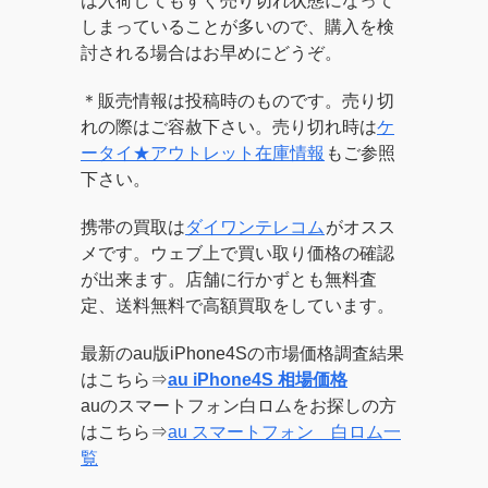
は入荷してもすぐ売り切れ状態になって
しまっていることが多いので、購入を検
討される場合はお早めにどうぞ。
＊販売情報は投稿時のものです。売り切
れの際はご容赦下さい。売り切れ時は
ケ
ータイ★アウトレット在庫情報
もご参照
下さい。
携帯の買取は
ダイワンテレコム
がオスス
メです。ウェブ上で買い取り価格の確認
が出来ます。店舗に行かずとも無料査
定、送料無料で高額買取をしています。
最新のau版iPhone4Sの市場価格調査結果
はこちら⇒
au iPhone4S 相場価格
auのスマートフォン白ロムをお探しの方
はこちら⇒
au スマートフォン 白ロム一
覧