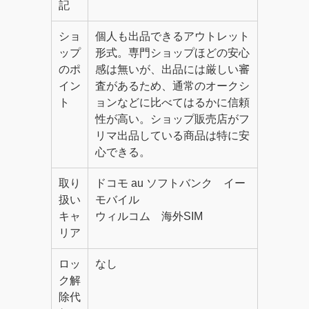
記
ショ
個人も出品できるアウトレット
ップ
形式。専門ショップほどの安心
のポ
感は無いが、出品には厳しい審
イン
査があるため、通常のオークシ
ト
ョンなどに比べてはるかに信頼
性が高い。ショップ販売店がフ
リマ出品している商品は特に安
心できる。
取り
ドコモ au ソフトバンク イー
扱い
モバイル
キャ
ウィルコム 海外SIM
リア
ロッ
なし
ク解
除代