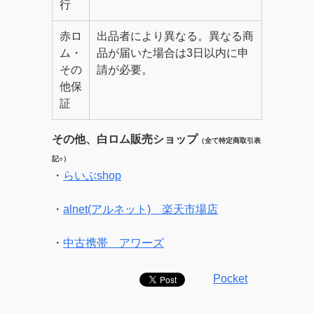
行
赤ロ
出品者により異なる。異なる商
ム・
品が届いた場合は3日以内に申
その
請が必要。
他保
証
その他、白ロム販売ショップ
（全て
特定商取引表
記○）
・
らいぶshop
・
alnet(アルネット) 楽天市場店
・
中古携帯 アワーズ
Pocket